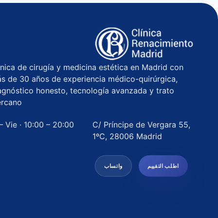
ínica de cirugía y medicina estética en Madrid con
s de 30 años de experiencia médico-quirúrgica,
agnóstico honesto, tecnología avanzada y trato
rcano.
– Vie · 10:00 – 20:00
C/ Príncipe de Vergara 55,
1ºC, 28006 Madrid
اطلب التقييم
واتساب