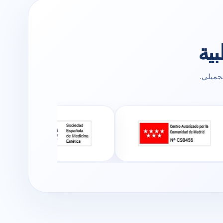
ية
جميلي.