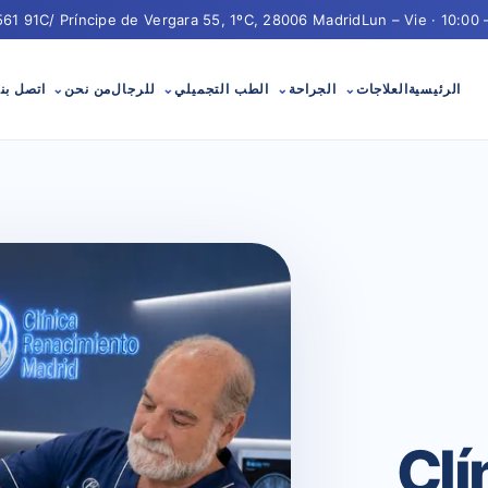
91 561 91 29
C/ Príncipe de Vergara 55, 1ºC, 28006 Madrid
Lun – Vie · 10:00 
الرئيسية
العلاجات
الجراحة
الطب التجميلي
للرجال
من نحن
اتصل بنا
في Clínica