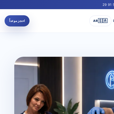
🇸🇦
AR
احجز موعداً