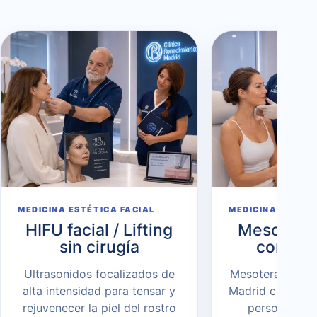
MEDICINA ESTÉTICA FACIAL
MEDICINA ESTÉTI
HIFU facial / Lifting
Mesoterap
sin cirugía
con vit
Ultrasonidos focalizados de
Mesoterapia con
alta intensidad para tensar y
Madrid con valo
rejuvenecer la piel del rostro
personalizad