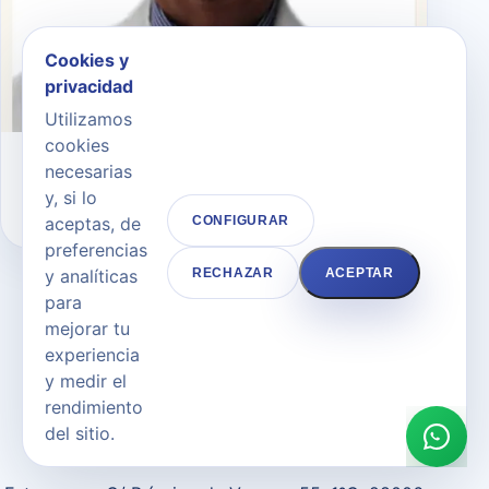
Cookies y
privacidad
Utilizamos
cookies
Dr. Andrés Merlo Morales
necesarias
y, si lo
CIRUJANO PLÁSTICO
aceptas, de
CONFIGURAR
preferencias
y analíticas
RECHAZAR
ACEPTAR
para
mejorar tu
experiencia
y medir el
CONTACTO
rendimiento
Solicita cita en Clínica
del sitio.
Renacimiento Madrid