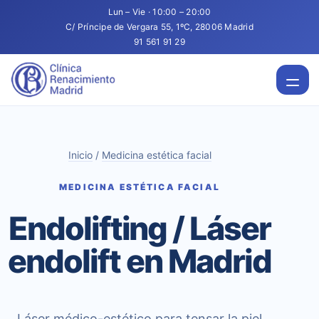
Lun – Vie · 10:00 – 20:00
C/ Príncipe de Vergara 55, 1ºC, 28006 Madrid
91 561 91 29
Inicio
/
Medicina estética facial
MEDICINA ESTÉTICA FACIAL
Endolifting / Láser
endolift en Madrid
Láser médico-estético para tensar la piel