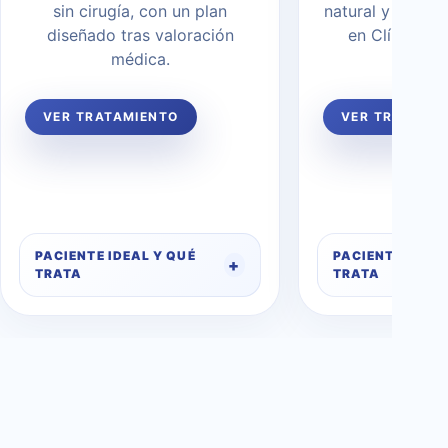
sin cirugía, con un plan
natural y tecno
diseñado tras valoración
en Clínica R
médica.
Madr
VER TRATAMIENTO
VER TRATAMI
PACIENTE IDEAL Y QUÉ
PACIENTE IDEAL
TRATA
TRATA