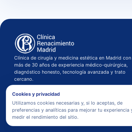
Clínica de cirugía y medicina estética en Madrid con
más de 30 años de experiencia médico-quirúrgica,
diagnóstico honesto, tecnología avanzada y trato
cercano.
C/ Príncipe de Vergara 55,
Lun – Vie · 10:00 – 20:
Cookies y privacidad
1ºC, 28006 Madrid
Utilizamos cookies necesarias y, si lo aceptas, de
preferencias y analíticas para mejorar tu experiencia 
medir el rendimiento del sitio.
SOLICITAR VALORACIÓN
WHATSAPP