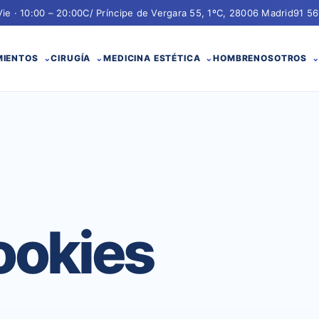
Vie · 10:00 – 20:00
C/ Príncipe de Vergara 55, 1ºC, 28006 Madrid
91 56
MIENTOS
CIRUGÍA
MEDICINA ESTÉTICA
HOMBRE
NOSOTROS
cookies