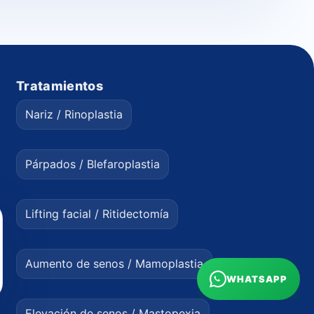
Tratamientos
Nariz / Rinoplastia
Párpados / Blefaroplastia
Lifting facial / Ritidectomía
Aumento de senos / Mamoplastia
WHATSAPP
Elevación de senos / Mastopexia