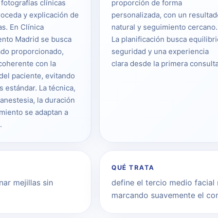
 fotografías clínicas
proporción de forma
oceda y explicación de
personalizada, con un resultad
as. En Clínica
natural y seguimiento cercano.
ento Madrid se busca
La planificación busca equilibri
ado proporcionado,
seguridad y una experiencia
coherente con la
clara desde la primera consulta
del paciente, evitando
s estándar. La técnica,
 anestesia, la duración
imiento se adaptan a
.
QUÉ TRATA
r mejillas sin
define el tercio medio facia
marcando suavemente el co