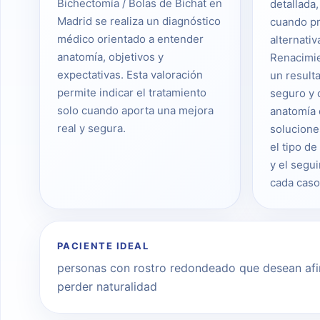
Bichectomía / Bolas de Bichat en
detallada,
Madrid se realiza un diagnóstico
cuando pr
médico orientado a entender
alternativ
anatomía, objetivos y
Renacimi
expectativas. Esta valoración
un result
permite indicar el tratamiento
seguro y 
solo cuando aporta una mejora
anatomía 
real y segura.
solucione
el tipo de
y el segu
cada caso
PACIENTE IDEAL
personas con rostro redondeado que desean afina
perder naturalidad