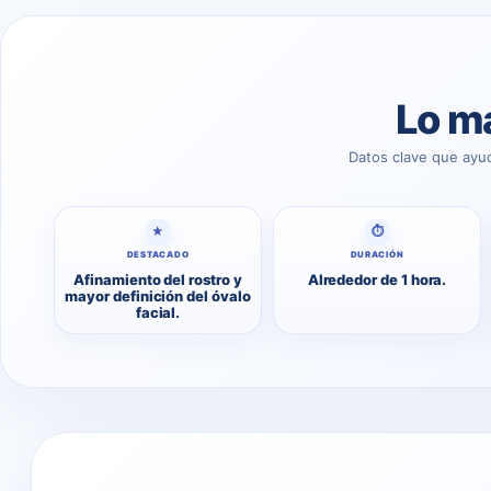
Lo má
Datos clave que ayu
★
⏱
DESTACADO
DURACIÓN
Afinamiento del rostro y
Alrededor de 1 hora.
mayor definición del óvalo
facial.