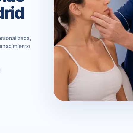
drid
rsonalizada,
Renacimiento