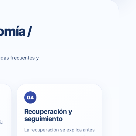
omía /
udas frecuentes y
04
Recuperación y
seguimiento
ía
La recuperación se explica antes