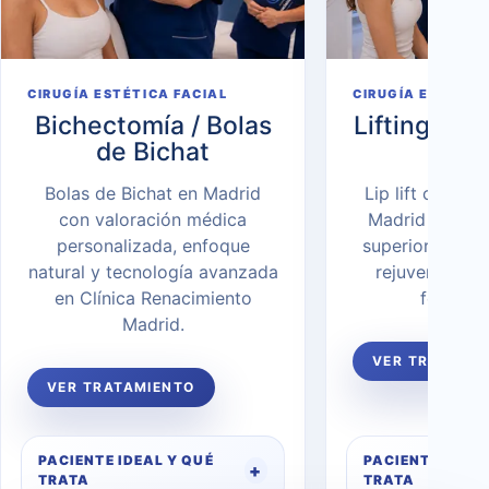
CIRUGÍA ESTÉTICA FACIAL
CIRUGÍA ESTÉTIC
Bichectomía / Bolas
Lifting de l
de Bichat
Lif
Bolas de Bichat en Madrid
Lip lift o lifti
con valoración médica
Madrid para el
personalizada, enfoque
superior, acorta
natural y tecnología avanzada
rejuvenecer l
en Clínica Renacimiento
forma na
Madrid.
VER TRATAMI
VER TRATAMIENTO
PACIENTE IDEAL Y QUÉ
PACIENTE IDEAL
TRATA
TRATA