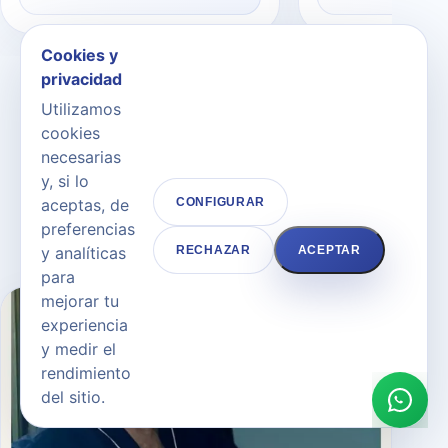
Cookies y
privacidad
Utilizamos
cookies
necesarias
NOSOTROS
y, si lo
Equipo liderado por el Dr.
aceptas, de
CONFIGURAR
preferencias
Joaquín García Aparicio
y analíticas
RECHAZAR
ACEPTAR
para
mejorar tu
experiencia
y medir el
rendimiento
del sitio.