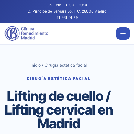
Lun – Vie · 10:00 – 20:00
C/ Príncipe de Vergara 55, 1ºC, 28006 Madrid
91 561 91 29
Inicio
/
Cirugía estética facial
CIRUGÍA ESTÉTICA FACIAL
Lifting de cuello /
Lifting cervical en
Madrid