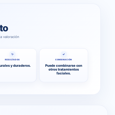
to
a valoración
✨
✓
RESULTADOS
COMBINACIÓN
urales y duraderos.
Puede combinarse con
otros tratamientos
faciales.