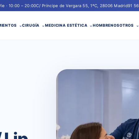
Vie · 10:00 – 20:00
C/ Príncipe de Vergara 55, 1ºC, 28006 Madrid
91 56
MIENTOS
CIRUGÍA
MEDICINA ESTÉTICA
HOMBRE
NOSOTROS
/ Lip