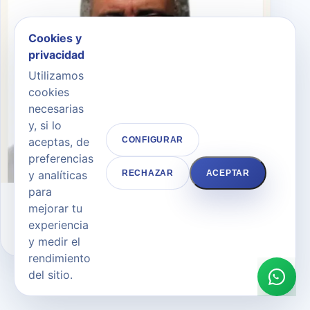
Cookies y
privacidad
Utilizamos
cookies
necesarias
y, si lo
aceptas, de
CONFIGURAR
preferencias
y analíticas
RECHAZAR
ACEPTAR
para
Dr. Andrés Merlo Morales
mejorar tu
experiencia
CIRUJANO PLÁSTICO
y medir el
rendimiento
del sitio.