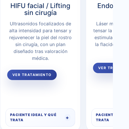
HIFU facial / Lifting
Endoliftin
sin cirugía
endo
Ultrasonidos focalizados de
Láser médico-e
alta intensidad para tensar y
tensar la piel de
rejuvenecer la piel del rostro
estimular colág
sin cirugía, con un plan
la flacidez fac
diseñado tras valoración
invas
médica.
VER TRATAMI
VER TRATAMIENTO
PACIENTE IDEAL Y QUÉ
PACIENTE IDEAL
TRATA
TRATA