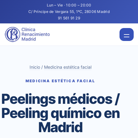
Lun – Vie · 10:00 – 20:00
C/ Príncipe de Vergara 55, 1ºC, 28006 Madrid
91 561 91 29
Inicio
/
Medicina estética facial
MEDICINA ESTÉTICA FACIAL
Peelings médicos /
Peeling químico en
Madrid