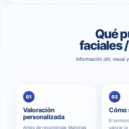
Qué p
faciales
Información útil, visual
01
02
Valoración
Cómo s
personalizada
El protoco
Antes de recomendar Manchas
valorar la 