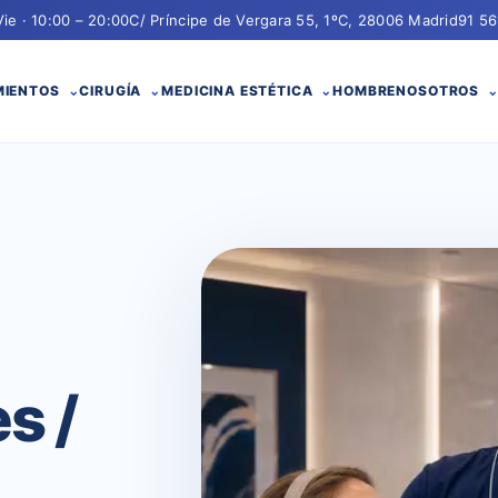
Vie · 10:00 – 20:00
C/ Príncipe de Vergara 55, 1ºC, 28006 Madrid
91 56
MIENTOS
CIRUGÍA
MEDICINA ESTÉTICA
HOMBRE
NOSOTROS
s /