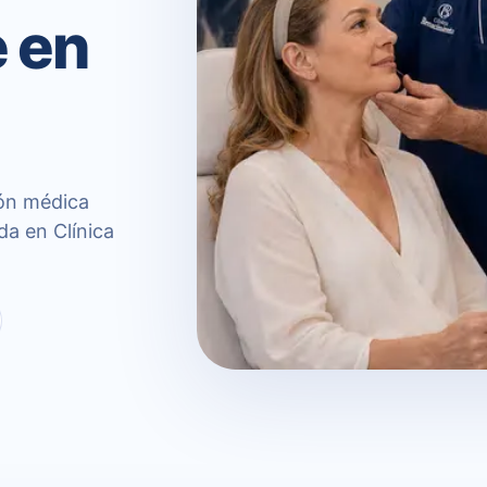
 en
ón médica
da en Clínica