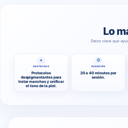
Lo má
Datos clave que ayu
★
⏱
DESTACADO
DURACIÓN
Protocolos
20 a 40 minutos por
despigmentantes para
sesión.
tratar manchas y unificar
el tono de la piel.