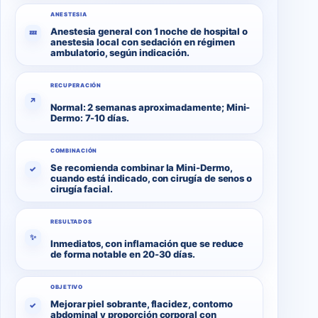
ANESTESIA
Anestesia general con 1 noche de hospital o
💤
anestesia local con sedación en régimen
ambulatorio, según indicación.
RECUPERACIÓN
↗
Normal: 2 semanas aproximadamente; Mini-
Dermo: 7-10 días.
COMBINACIÓN
Se recomienda combinar la Mini-Dermo,
✓
cuando está indicado, con cirugía de senos o
cirugía facial.
RESULTADOS
✨
Inmediatos, con inflamación que se reduce
de forma notable en 20-30 días.
OBJETIVO
Mejorar piel sobrante, flacidez, contorno
✓
abdominal y proporción corporal con