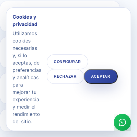
¿Qué diferencia hay entre
Cookies y
abdominoplastia y Mini-Dermo?
privacidad
Utilizamos
cookies
necesarias
¿La abdominoplastia sirve para
y, si lo
adelgazar?
aceptas, de
CONFIGURAR
preferencias
y analíticas
RECHAZAR
ACEPTAR
¿Cuánto dura la cirugía de
para
mejorar tu
abdominoplastia?
experiencia
y medir el
rendimiento
¿Qué tipo de anestesia se utiliza?
del sitio.