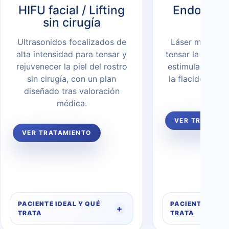
HIFU facial / Lifting
Endoliftin
sin cirugía
endo
Ultrasonidos focalizados de
Láser médico-e
alta intensidad para tensar y
tensar la piel de
rejuvenecer la piel del rostro
estimular colág
sin cirugía, con un plan
la flacidez fac
diseñado tras valoración
invas
médica.
VER TRATAMI
VER TRATAMIENTO
PACIENTE IDEAL Y QUÉ
PACIENTE IDEAL
TRATA
TRATA