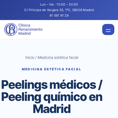
Lun – Vie · 10:00 – 20:00
C/ Príncipe de Vergara 55, 1ºC, 28006 Madrid
91 561 91 29
Inicio
/
Medicina estética facial
MEDICINA ESTÉTICA FACIAL
Peelings médicos /
Peeling químico en
Madrid