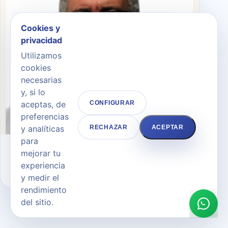
Cookies y
privacidad
Utilizamos
cookies
necesarias
y, si lo
aceptas, de
CONFIGURAR
preferencias
y analíticas
RECHAZAR
ACEPTAR
para
Dr. Andrés Merlo Morales
mejorar tu
experiencia
CIRUJANO PLÁSTICO
y medir el
rendimiento
del sitio.