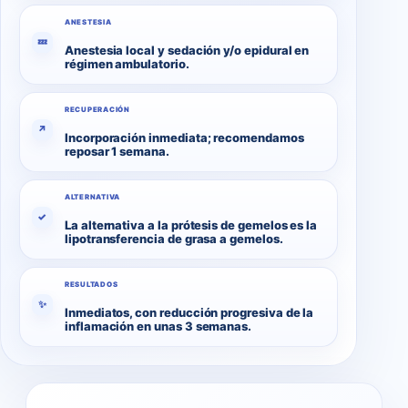
ANESTESIA
💤
Anestesia local y sedación y/o epidural en
régimen ambulatorio.
RECUPERACIÓN
↗
Incorporación inmediata; recomendamos
reposar 1 semana.
ALTERNATIVA
✓
La alternativa a la prótesis de gemelos es la
lipotransferencia de grasa a gemelos.
RESULTADOS
✨
Inmediatos, con reducción progresiva de la
inflamación en unas 3 semanas.