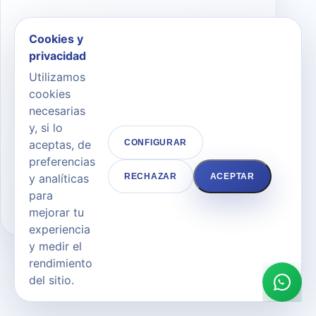
Revisiones para
Cookies y
controlar la
privacidad
inflamación y la
Utilizamos
cookies
evolución del
necesarias
resultado
y, si lo
aceptas, de
CONFIGURAR
Explicación clara, objetivos realistas y
preferencias
pautas adaptadas para que cada decisión
y analíticas
RECHAZAR
ACEPTAR
sea segura y coherente.
para
mejorar tu
experiencia
y medir el
rendimiento
del sitio.