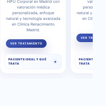
HIFU Corporal en Madrid con
valoració
valoración médica
personalizad
personalizada, enfoque
natural y tecno
natural y tecnología avanzada
en Clínica R
en Clínica Renacimiento
Madr
Madrid.
VER TRATAMI
VER TRATAMIENTO
PACIENTE IDEAL Y QUÉ
PACIENTE IDEAL
TRATA
TRATA