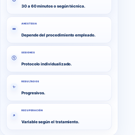
30 a 60 minutos o según técnica.
ANESTESIA
💤
Depende del procedimiento empleado.
SESIONES
①
Protocolo individualizado.
RESULTADOS
✨
Progresivos.
RECUPERACIÓN
↗
Variable según el tratamiento.