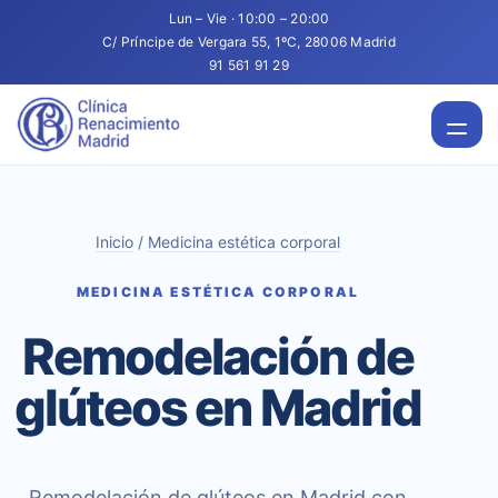
Lun – Vie · 10:00 – 20:00
C/ Príncipe de Vergara 55, 1ºC, 28006 Madrid
91 561 91 29
Inicio
/
Medicina estética corporal
MEDICINA ESTÉTICA CORPORAL
Remodelación de
glúteos en Madrid
Remodelación de glúteos en Madrid con