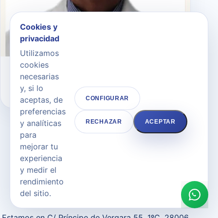
Cookies y
privacidad
Utilizamos
cookies
Dr. Andrés Merlo Morales
necesarias
y, si lo
CIRUJANO PLÁSTICO
aceptas, de
CONFIGURAR
preferencias
y analíticas
RECHAZAR
ACEPTAR
para
mejorar tu
experiencia
CONTACTO
y medir el
Solicita cita en Clínica
rendimiento
Renacimiento Madrid
del sitio.
Estamos en C/ Príncipe de Vergara 55, 1ºC, 28006