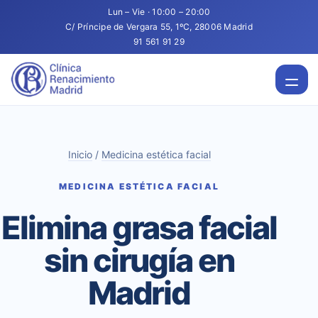
Lun – Vie · 10:00 – 20:00
C/ Príncipe de Vergara 55, 1ºC, 28006 Madrid
91 561 91 29
Inicio
/
Medicina estética facial
MEDICINA ESTÉTICA FACIAL
Elimina grasa facial
sin cirugía en
Madrid