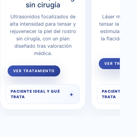
sin cirugía
endo
Ultrasonidos focalizados de
Láser médico-e
alta intensidad para tensar y
tensar la piel de
rejuvenecer la piel del rostro
estimular colág
sin cirugía, con un plan
la flacidez fac
diseñado tras valoración
invas
médica.
VER TRATAMI
VER TRATAMIENTO
PACIENTE IDEAL Y QUÉ
PACIENTE IDEAL
TRATA
TRATA