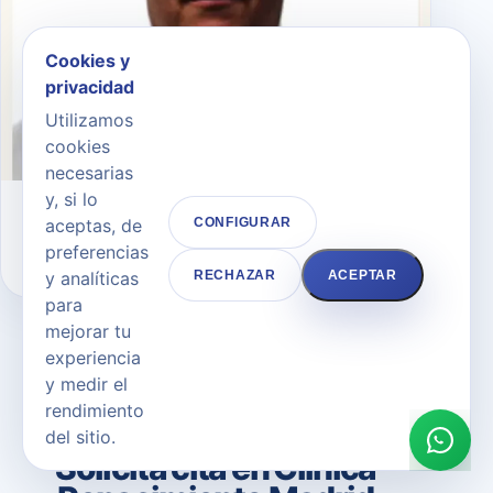
Cookies y
privacidad
Utilizamos
cookies
necesarias
y, si lo
Dr. Andrés Merlo Morales
aceptas, de
CONFIGURAR
preferencias
CIRUJANO PLÁSTICO
y analíticas
RECHAZAR
ACEPTAR
para
mejorar tu
experiencia
y medir el
rendimiento
CONTACTO
del sitio.
Solicita cita en Clínica