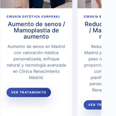
CIRUGÍA ESTÉTICA CORPORAL
CIRUGÍA ESTÉTI
Aumento de senos /
Reducción
Mamoplastia de
/ Mamopl
aumento
reduc
Aumento de senos en Madrid
Reducción d
con valoración médica
Madrid para ali
personalizada, enfoque
peso mamario,
natural y tecnología avanzada
proporción del 
en Clínica Renacimiento
comodidad
Madrid.
planificación
personalizada
Renacimient
VER TRATAMIENTO
VER TRATAMI