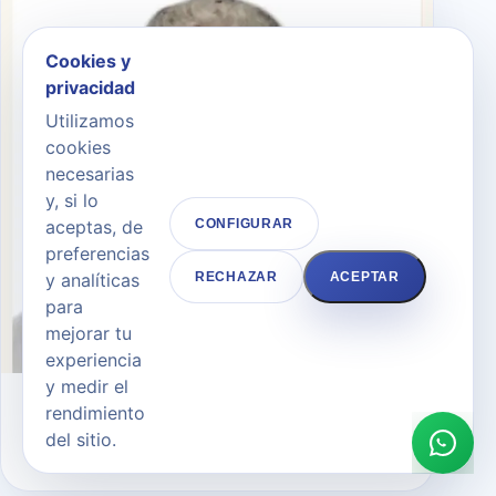
Cookies y
privacidad
Utilizamos
cookies
necesarias
y, si lo
aceptas, de
CONFIGURAR
preferencias
y analíticas
RECHAZAR
ACEPTAR
para
mejorar tu
experiencia
y medir el
Dr. Andrés Merlo Morales
rendimiento
del sitio.
CIRUJANO PLÁSTICO