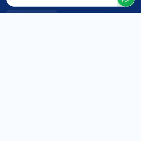
Cuidado de la piel
Ver todos
Legal
Avisos legales
Política de privacidad
Política de cookies
Configuración de cookies