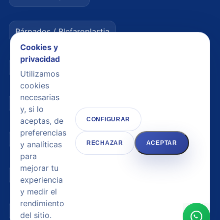
Párpados / Blefaroplastia
Cookies y
privacidad
Lifting facial / Ritidectomía
Utilizamos
cookies
necesarias
Aumento de senos / Mamoplastia
y, si lo
aceptas, de
CONFIGURAR
preferencias
Elevación de senos / Mastopexia
y analíticas
RECHAZAR
ACEPTAR
para
mejorar tu
Abdominoplastia
experiencia
y medir el
rendimiento
Lipoescultura / Liposucción
del sitio.