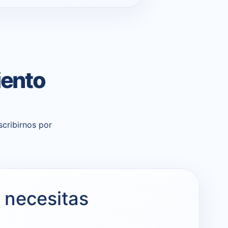
iento
cribirnos por
 necesitas