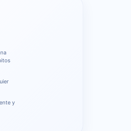
una
bitos
uier
rente y