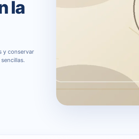
n la
s y conservar
sencillas.