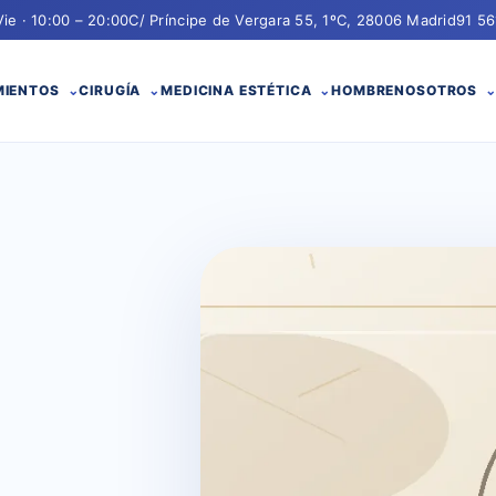
Vie · 10:00 – 20:00
C/ Príncipe de Vergara 55, 1ºC, 28006 Madrid
91 56
MIENTOS
CIRUGÍA
MEDICINA ESTÉTICA
HOMBRE
NOSOTROS