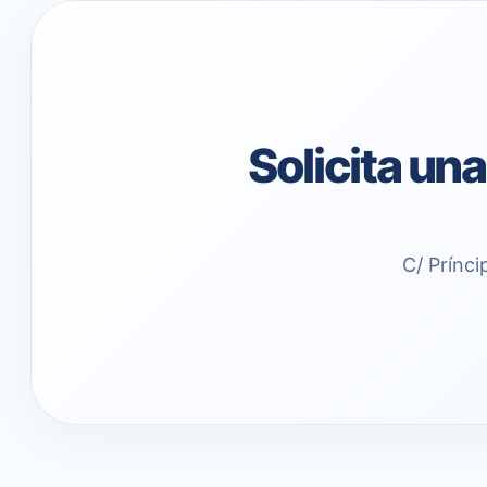
Solicita un
C/ Prínci