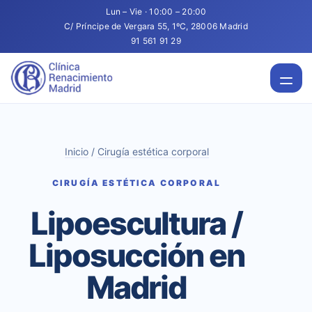
Lun – Vie · 10:00 – 20:00
C/ Príncipe de Vergara 55, 1ºC, 28006 Madrid
91 561 91 29
Inicio
/
Cirugía estética corporal
CIRUGÍA ESTÉTICA CORPORAL
Lipoescultura /
Liposucción en
Madrid