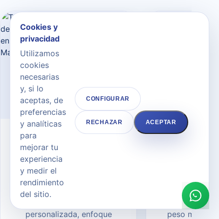
Cookies y
privacidad
Utilizamos
cookies
necesarias
y, si lo
aceptas, de
CONFIGURAR
preferencias
y analíticas
RECHAZAR
ACEPTAR
para
CIRUGÍA ESTÉTICA CORPORAL
CIRUGÍA ESTÉTI
Aumento de senos /
Reducción
mejorar tu
Mamoplastia de
/ Mamopl
experiencia
aumento
reduc
y medir el
rendimiento
Aumento de senos en Madrid
Reducción d
del sitio.
con valoración médica
Madrid para ali
personalizada, enfoque
peso mamario,