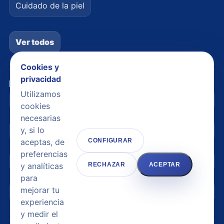
Cuidado de la piel
Ver todos
Cookies y
privacidad
Legal
Utilizamos
Avisos legales
cookies
necesarias
y, si lo
Política de privacidad
aceptas, de
CONFIGURAR
preferencias
Política de cookies
y analíticas
RECHAZAR
ACEPTAR
para
mejorar tu
Configuración de cookies
experiencia
y medir el