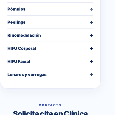
Pómulos
→
Peelings
→
Rinomodelación
→
HIFU Corporal
→
HIFU Facial
→
Lunares y verrugas
→
CONTACTO
Solicita cita en Clínica