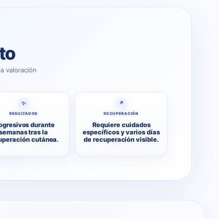
to
a valoración
✨
↗
RESULTADOS
RECUPERACIÓN
ogresivos durante
Requiere cuidados
semanas tras la
específicos y varios días
uperación cutánea.
de recuperación visible.