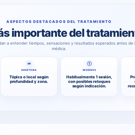
ASPECTOS DESTACADOS DEL TRATAMIENTO
s importante del tratamien
dan a entender tiempos, sensaciones y resultados esperados antes de l
médica.
💤
①
ANESTESIA
SESIONES
Tópica o local según
Habitualmente 1 sesión,
Pr
profundidad y zona.
con posibles retoques
según indicación.
rec