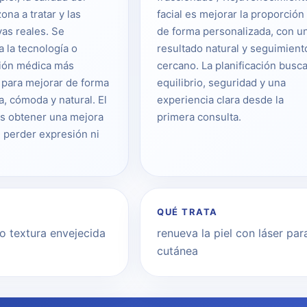
zona a tratar y las
facial es mejorar la proporción
vas reales. Se
de forma personalizada, con u
a la tecnología o
resultado natural y seguimient
ión médica más
cercano. La planificación busc
para mejorar de forma
equilibrio, seguridad y una
a, cómoda y natural. El
experiencia clara desde la
es obtener una mejora
primera consulta.
n perder expresión ni
QUÉ TRATA
 o textura envejecida
renueva la piel con láser pa
cutánea