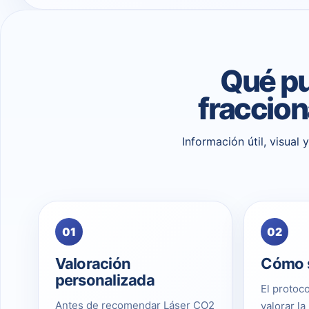
Qué pu
fraccion
Información útil, visual
01
02
Valoración
Cómo s
personalizada
El protoco
Antes de recomendar Láser CO2
valorar la 