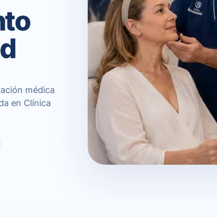
nto
id
ración médica
da en Clínica