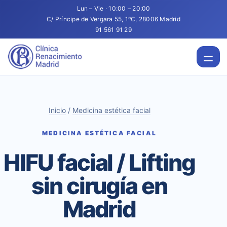
Lun – Vie · 10:00 – 20:00
C/ Príncipe de Vergara 55, 1ºC, 28006 Madrid
91 561 91 29
Inicio
/
Medicina estética facial
MEDICINA ESTÉTICA FACIAL
HIFU facial / Lifting
sin cirugía en
Madrid