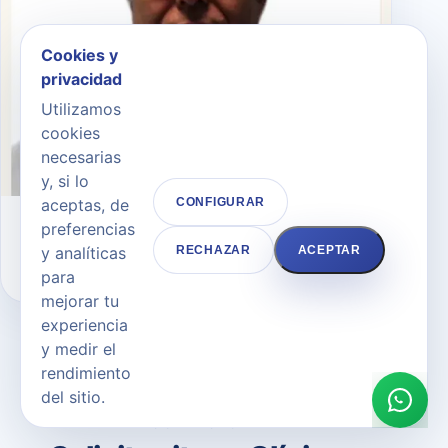
Cookies y
privacidad
Utilizamos
cookies
necesarias
y, si lo
aceptas, de
CONFIGURAR
preferencias
Dr. Andrés Merlo Morales
y analíticas
RECHAZAR
ACEPTAR
CIRUJANO PLÁSTICO
para
mejorar tu
experiencia
y medir el
rendimiento
del sitio.
CONTACTO