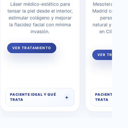
Láser médico-estético para
Mesoterapia con
tensar la piel desde el interior,
Madrid con valo
estimular colágeno y mejorar
personalizad
la flacidez facial con mínima
natural y tecno
invasión.
en Clínica R
Madr
VER TRATAMIENTO
VER TRATAMI
PACIENTE IDEAL Y QUÉ
PACIENTE IDEAL
TRATA
TRATA