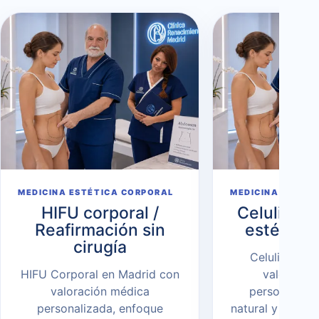
MEDICINA ESTÉTICA CORPORAL
MEDICINA ESTÉT
HIFU corporal /
Celulitis 
Reafirmación sin
estética 
cirugía
Celulitis en
HIFU Corporal en Madrid con
valoració
valoración médica
personalizad
personalizada, enfoque
natural y tecno