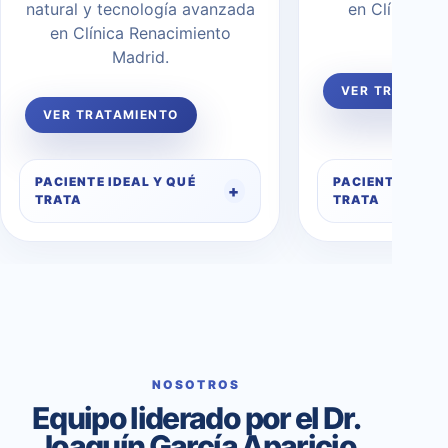
natural y tecnología avanzada
en Clínica R
en Clínica Renacimiento
Madr
Madrid.
VER TRATAMI
VER TRATAMIENTO
PACIENTE IDEAL Y QUÉ
PACIENTE IDEAL
TRATA
TRATA
NOSOTROS
Equipo liderado por el Dr.
Joaquín García Aparicio