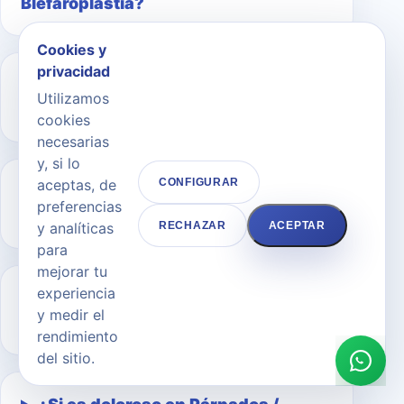
Blefaroplastia?
Cookies y
privacidad
¿Si el resultado se ve natural en
Utilizamos
Párpados / Blefaroplastia?
cookies
necesarias
y, si lo
aceptas, de
CONFIGURAR
¿Cuándo se aprecia el resultado en
preferencias
Párpados / Blefaroplastia?
y analíticas
RECHAZAR
ACEPTAR
para
mejorar tu
experiencia
¿Qué cuidados necesito después
y medir el
en Párpados / Blefaroplastia?
rendimiento
del sitio.