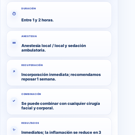
DURACIÓN
⏱
Entre 1 y 2 horas.
ANESTESIA
💤
Anestesia local / local y sedación
ambulatoria.
RECUPERACIÓN
↗
Incorporación inmediata; recomendamos
reposar 1 semana.
COMBINACIÓN
✓
Se puede combinar con cualquier cirugía
facial y corporal.
RESULTADOS
✨
Inmediatos; la inflamación se reduce en 3