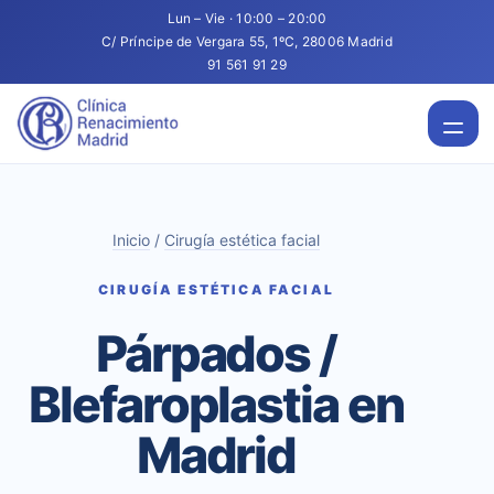
Lun – Vie · 10:00 – 20:00
C/ Príncipe de Vergara 55, 1ºC, 28006 Madrid
91 561 91 29
Inicio
/
Cirugía estética facial
CIRUGÍA ESTÉTICA FACIAL
Párpados /
Blefaroplastia en
Madrid