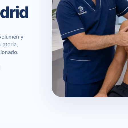
drid
 volumen y
latoria,
cionado.