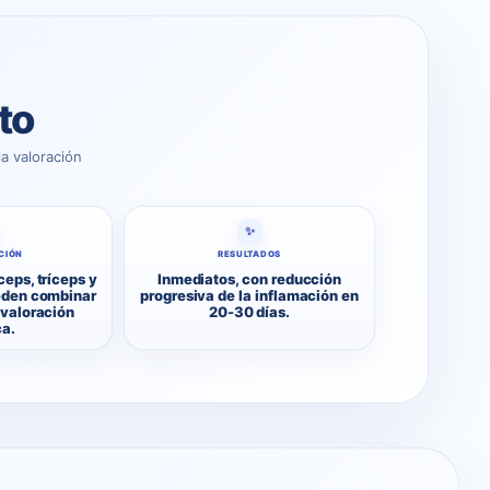
to
a valoración
✨
CIÓN
RESULTADOS
ceps, tríceps y
Inmediatos, con reducción
eden combinar
progresiva de la inflamación en
 valoración
20-30 días.
a.