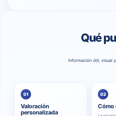
Qué pu
Información útil, visual
01
02
Valoración
Cómo s
personalizada
La cirugí