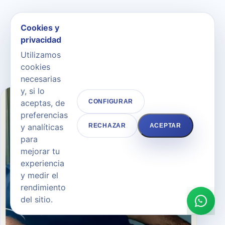
Cookies y
NOSOTROS
privacidad
Equipo liderado por el Dr.
Utilizamos
Joaquín García Aparicio
cookies
necesarias
y, si lo
aceptas, de
CONFIGURAR
preferencias
y analíticas
RECHAZAR
ACEPTAR
para
mejorar tu
experiencia
y medir el
rendimiento
del sitio.