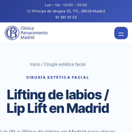
Lun – Vie · 10:00 – 20:00
C/ Príncipe de Vergara 55, 1ºC, 28006 Madrid
91 561 91 29
Inicio
/
Cirugía estética facial
CIRUGÍA ESTÉTICA FACIAL
Lifting de labios /
Lip Lift en Madrid
Lip lift o lifting de labios en Madrid para elevar