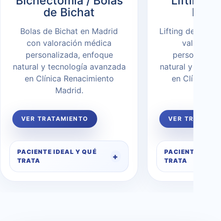
Bichectomía / Bolas
Lifting d
de Bichat
Brow 
Bolas de Bichat en Madrid
Lifting de cejas
con valoración médica
valoració
personalizada, enfoque
personalizad
natural y tecnología avanzada
natural y tecno
en Clínica Renacimiento
en Clínica R
Madrid.
Madr
VER TRATAMIENTO
VER TRATAMI
PACIENTE IDEAL Y QUÉ
PACIENTE IDEAL
TRATA
TRATA