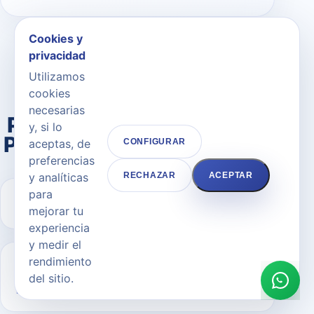
Cookies y
privacidad
Utilizamos
cookies
FAQ
necesarias
Preguntas frecuentes sobre
y, si lo
Prótesis de Bíceps en Madrid
aceptas, de
CONFIGURAR
preferencias
y analíticas
RECHAZAR
ACEPTAR
para
¿Qué son las prótesis de bíceps?
mejorar tu
experiencia
y medir el
rendimiento
¿Cuánto dura la intervención de
del sitio.
prótesis de bíceps?