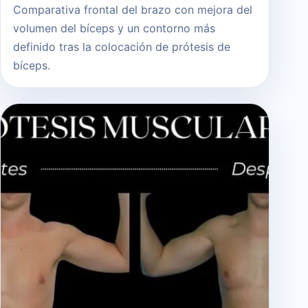
Comparativa frontal del brazo con mejora del
volumen del bíceps y un contorno más
definido tras la colocación de prótesis de
bíceps.