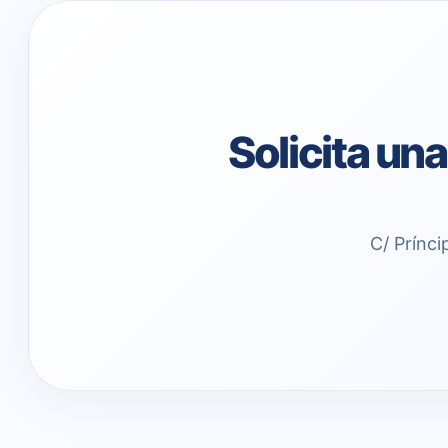
Solicita un
C/ Prínci