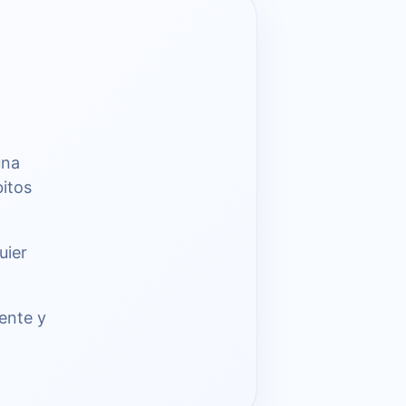
una
bitos
uier
rente y