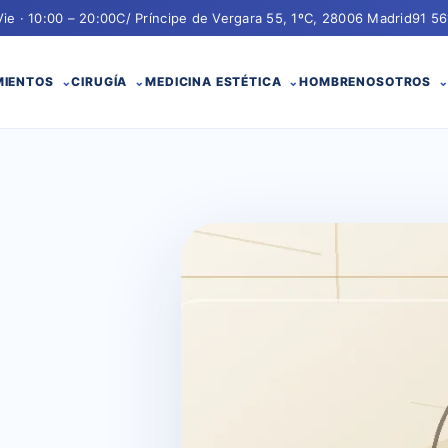
Vie · 10:00 – 20:00
C/ Príncipe de Vergara 55, 1ºC, 28006 Madrid
91 56
MIENTOS
CIRUGÍA
MEDICINA ESTÉTICA
HOMBRE
NOSOTROS