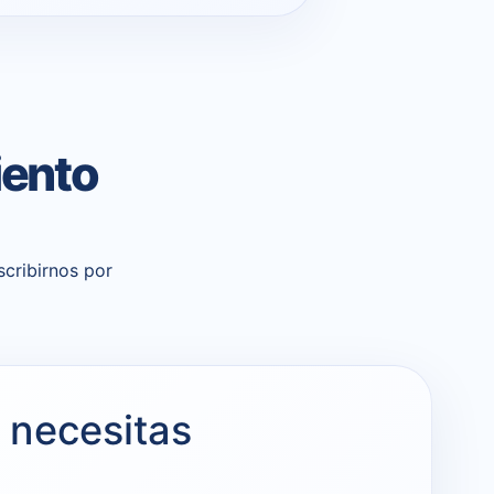
iento
cribirnos por
 necesitas