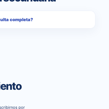
sulta completa?
iento
cribirnos por