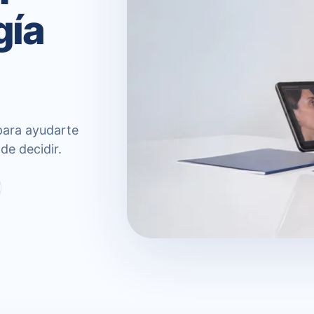
gía
para ayudarte
de decidir.