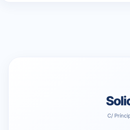
Soli
C/ Prínci