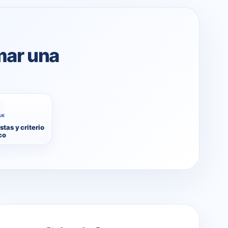
mar una
UE
stas y criterio
co