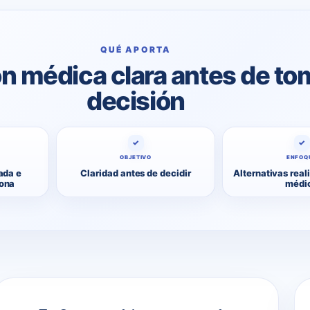
QUÉ APORTA
n médica clara antes de to
decisión
✓
✓
OBJETIVO
ENFOQ
ada e
Claridad antes de decidir
Alternativas reali
zona
médi