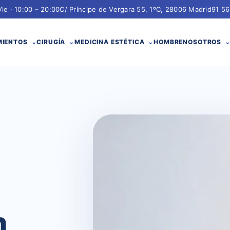
Vie · 10:00 – 20:00
C/ Príncipe de Vergara 55, 1ºC, 28006 Madrid
91 56
MIENTOS
CIRUGÍA
MEDICINA ESTÉTICA
HOMBRE
NOSOTROS
n